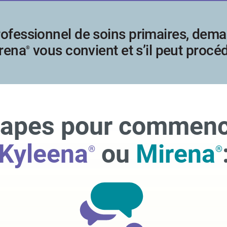
rofessionnel de soins primaires, deman
rena
vous convient et s’il peut procéde
®
étapes pour commenc
Kyleena
ou
Mirena
®
®