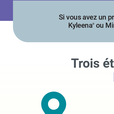
Si vous avez un p
Kyleena
ou Mi
®
Trois 