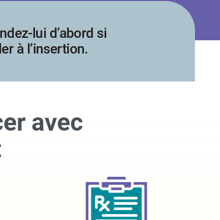
dez-lui d’abord si
r à l’insertion.
er avec
: