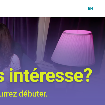
EN
 intéresse?
urrez débuter.