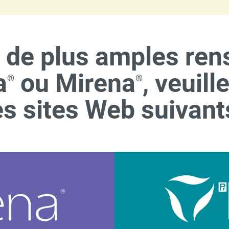
r de plus amples re
a
ou Mirena
, veuill
®
®
es sites Web suivant